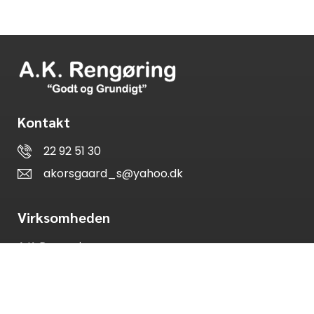
Kontakt
22 92 51 30
akorsgaard_s@yahoo.dk
Virksomheden
A.K. Rengøring
CVR: 41310359
Vilhelmsborgvej 16 a
7700 Thisted